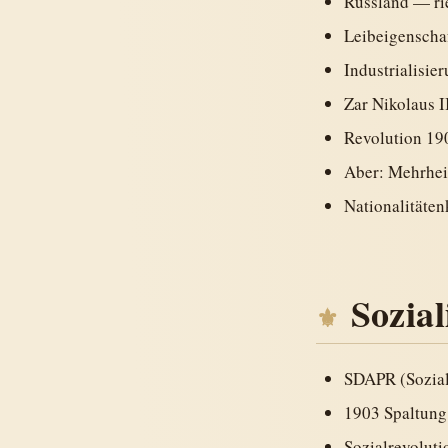
Russland — rie
Leibeigenscha
Industrialisie
Zar Nikolaus I
Revolution 1
Aber: Mehrhei
Nationalitäten
Sozia
SDAPR (Sozial
1903 Spaltung
Sozialrevoluti