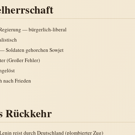
lherrschaft
Regierung — bürgerlich-liberal
listisch
" — Soldaten gehorchen Sowjet
ter (Großer Fehler)
ngelöst
h nach Frieden
s Rückkehr
Lenin reist durch Deutschland (plombierter Zug)