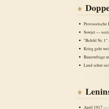
Doppe
Provisorische 
Sowjet — sozia
"Befehl Nr. 1
Krieg geht wei
Bauernfrage u
Land sehnt sic
Lenin
April 1917 — 