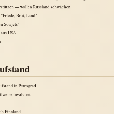
rstützen — wollen Russland schwächen
"Friede, Brot, Land"
en Sowjets"
 aus USA
a
Aufstand
ufstand in Petrograd
ilweise involviert
ach Finnland