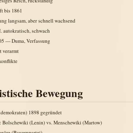
siges Reich, rückständig
ft bis 1861
rung langsam, aber schnell wachsend
I. autokratisch, schwach
905 — Duma, Verfassung
t verarmt
konflikte
listische Bewegung
demokraten) 1898 gegründet
: Bolschewiki (Lenin) vs. Menschewiki (Martow)
onäre (Bauernpartei)