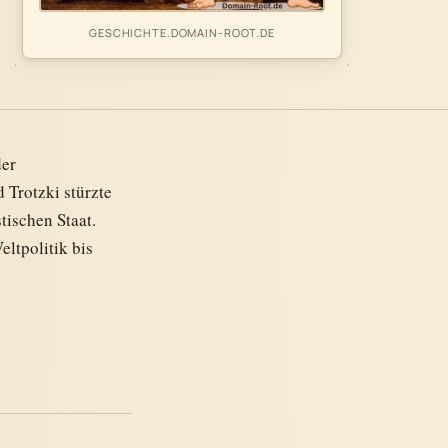
GESCHICHTE.DOMAIN-ROOT.DE
der
 Trotzki stürzte
ischen Staat.
ltpolitik bis