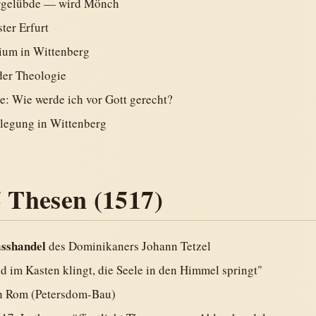
ergelübde — wird Mönch
ter Erfurt
ium in Wittenberg
der Theologie
: Wie werde ich vor Gott gerecht?
slegung in Wittenberg
5 Thesen (1517)
sshandel
des Dominikaners Johann Tetzel
 im Kasten klingt, die Seele in den Himmel springt"
ch Rom (Petersdom-Bau)