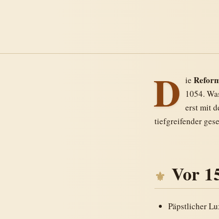
D
Reform
ie
1054. Was
erst mit 
tiefgreifender ges
Vor 1
Päpstlicher L