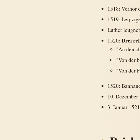
1518: Verhör 
1519: Leipzig
Luther leugnet
Drei re
1520:
"An den ch
"Von der 
"Von der F
1520: Bannan
10. Dezember 
3. Januar 152