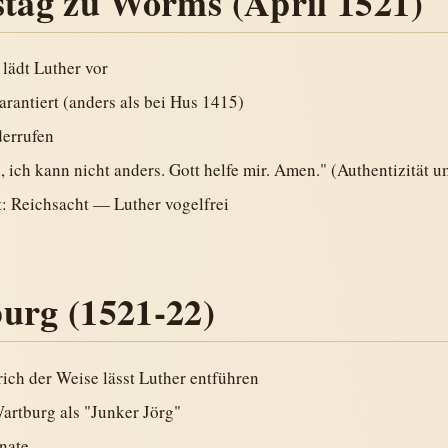
stag zu Worms (April 1521)
lädt Luther vor
garantiert (anders als bei Hus 1415)
derrufen
, ich kann nicht anders. Gott helfe mir. Amen." (Authentizität u
: Reichsacht — Luther vogelfrei
urg (1521-22)
rich der Weise lässt Luther entführen
artburg als "Junker Jörg"
nate