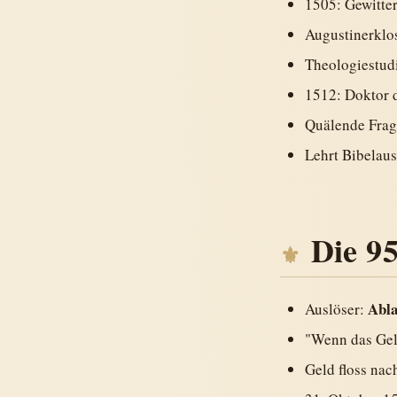
1505: Gewitt
Augustinerklos
Theologiestud
1512: Doktor 
Quälende Frage
Lehrt Bibelau
Die 9
Abla
Auslöser:
"Wenn das Geld
Geld floss na