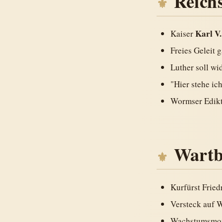
Reich
Karl V.
Kaiser
Freies Geleit 
Luther soll wi
"Hier stehe ich
Wormser Edikt
Wartb
Kurfürst Fried
Versteck auf W
Wachstumsmo