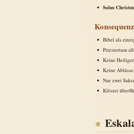
Solus Christu
Konsequenz
Bibel als einzi
Priestertum al
Keine Heilige
Keine Ablässe
Nur zwei Sakr
Klöster überfl
Eskal