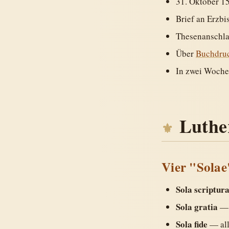
31. Oktober 15
Brief an Erzb
Thesenanschlag
Über
Buchdru
In zwei Woche
Luthe
Vier "Solae
Sola scriptur
Sola gratia
— 
Sola fide
— all