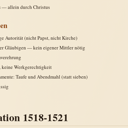
s
— allein durch Christus
en
ge Autorität (nicht Papst, nicht Kirche)
ler Gläubigen — kein eigener Mittler nötig
nverehrung
, keine Werkgerechtigkeit
amente: Taufe und Abendmahl (statt sieben)
üssig
ation 1518-1521