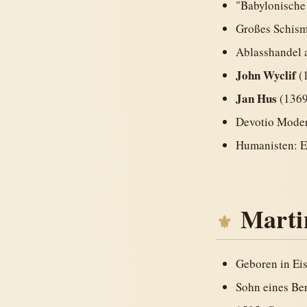
"Babylonische
Großes Schisma
Ablasshandel 
John Wyclif
(1
Jan Hus
(1369
Devotio Moder
Humanisten: E
Marti
Geboren in Ei
Sohn eines B