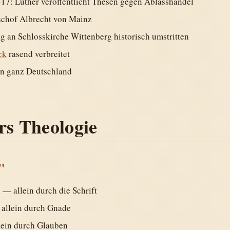
17: Luther veröffentlicht Thesen gegen Ablasshandel
ischof Albrecht von Mainz
 an Schlosskirche Wittenberg historisch umstritten
ck
rasend verbreitet
n ganz Deutschland
rs Theologie
"
a
— allein durch die Schrift
allein durch Gnade
ein durch Glauben