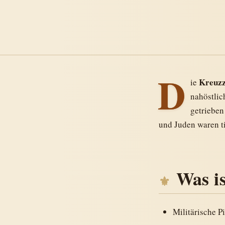
D
Kreuz
ie
nahöstlic
getrieben
und Juden waren ti
Was i
Militärische P