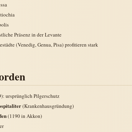
essa
tiochia
polis
tliche Präsenz in der Levante
eestädte (Venedig, Genua, Pisa) profitieren stark
rorden
): ursprünglich Pilgerschutz
spitaliter
(Krankenhausgründung)
den
(1190 in Akkon)
er