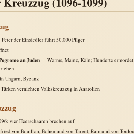
r Kreuzzug (1096-1099)
zug
 Peter der Einsiedler führt 50.000 Pilger
ffnet
Pogrome an Juden
— Worms, Mainz, Köln; Hunderte ermordet
trieben
in Ungarn, Byzanz
 Türken vernichten Volkskreuzzug in Anatolien
uzzug
96: vier Heerschaaren brechen auf
tfried von Bouillon, Bohemund von Tarent, Raimund von Toulou