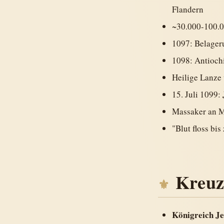
Flandern
~30.000-100.0
1097: Belager
1098: Antioch
Heilige Lanze
15. Juli 1099:
Massaker an Mu
"Blut floss bi
Kreuz
Königreich J