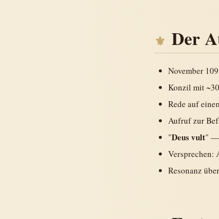
Der A
November 1095:
Konzil mit ~3
Rede auf eine
Aufruf zur Be
Deus vult
"
" — 
Versprechen: A
Resonanz über