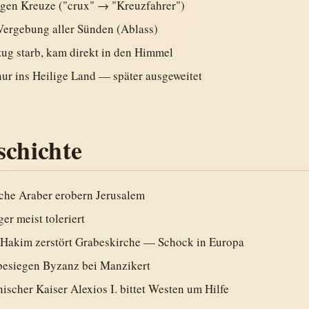
ugen Kreuze ("crux" → "Kreuzfahrer")
Vergebung aller Sünden (Ablass)
ug starb, kam direkt in den Himmel
ur ins Heilige Land — später ausgeweitet
schichte
che Araber erobern Jerusalem
ger meist toleriert
l-Hakim zerstört Grabeskirche — Schock in Europa
besiegen Byzanz bei Manzikert
ischer Kaiser Alexios I. bittet Westen um Hilfe