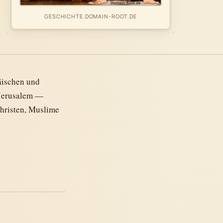
GESCHICHTE.DOMAIN-ROOT.DE
äischen und
 Jerusalem —
Christen, Muslime