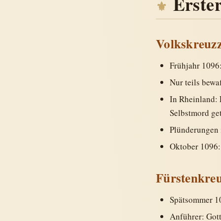
Erste
Volkskreuz
Frühjahr 1096:
Nur teils bewa
In Rheinland:
Selbstmord ge
Plünderungen 
Oktober 1096:
Fürstenkre
Spätsommer 10
Anführer: Got