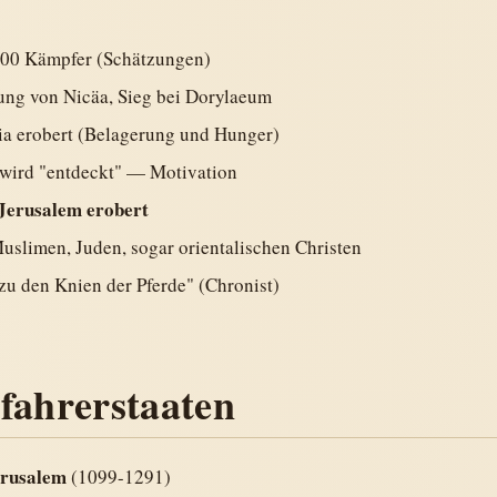
00 Kämpfer (Schätzungen)
ung von Nicäa, Sieg bei Dorylaeum
ia erobert (Belagerung und Hunger)
 wird "entdeckt" — Motivation
Jerusalem erobert
slimen, Juden, sogar orientalischen Christen
s zu den Knien der Pferde" (Chronist)
fahrerstaaten
erusalem
(1099-1291)