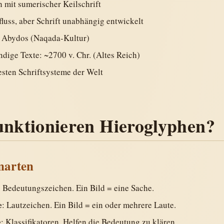
h mit sumerischer Keilschrift
luss, aber Schrift unabhängig entwickelt
: Abydos (Naqada-Kultur)
ändige Texte: ~2700 v. Chr. (Altes Reich)
esten Schriftsysteme der Welt
unktionieren Hieroglyphen?
narten
: Bedeutungszeichen. Ein Bild = eine Sache.
e
: Lautzeichen. Ein Bild = ein oder mehrere Laute.
e
: Klassifikatoren. Helfen die Bedeutung zu klären.