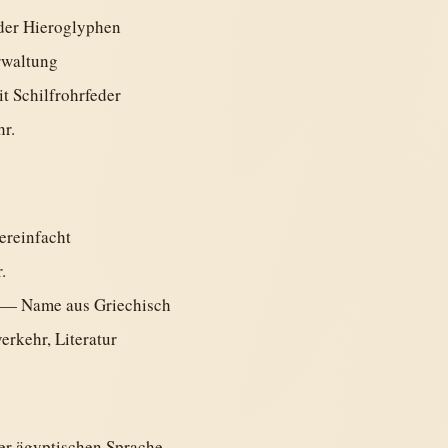
der Hieroglyphen
rwaltung
t Schilfrohrfeder
hr.
ereinfacht
.
" — Name aus Griechisch
erkehr, Literatur
er ägyptischen Sprache