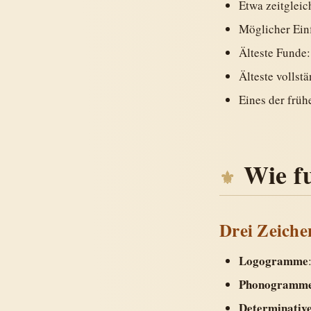
Etwa zeitgleic
Möglicher Einf
Älteste Funde
Älteste vollst
Eines der früh
Wie f
Drei Zeiche
Logogramme
Phonogramm
Determinativ