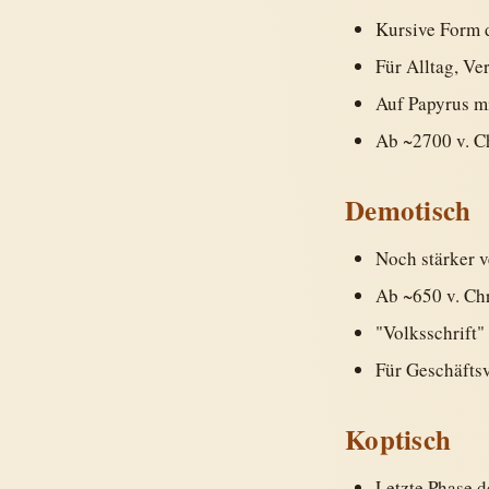
Kursive Form 
Für Alltag, Ve
Auf Papyrus mi
Ab ~2700 v. C
Demotisch
Noch stärker v
Ab ~650 v. Chr
"Volksschrift
Für Geschäftsv
Koptisch
Letzte Phase d