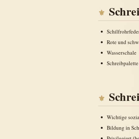
Schre
Schilfrohrfede
Rote und schw
Wasserschale
Schreibpalette
Schre
Wichtige sozia
Bildung in Sc
Privilegiert (b