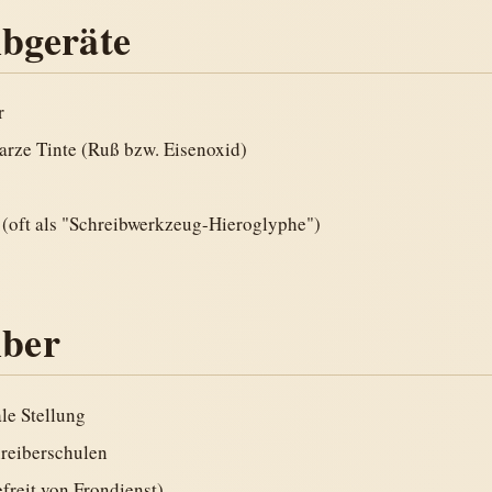
ibgeräte
r
arze Tinte (Ruß bzw. Eisenoxid)
 (oft als "Schreibwerkzeug-Hieroglyphe")
iber
le Stellung
hreiberschulen
efreit von Frondienst)