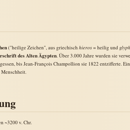
hen
("heilige Zeichen", aus griechisch
hieros
= heilig und
glyp
rschrift des Alten Ägypten
. Über 3.000 Jahre wurden sie verw
rgessen, bis Jean-François Champollion sie 1822 entzifferte. Ei
r Menschheit.
ung
n ~3200 v. Chr.