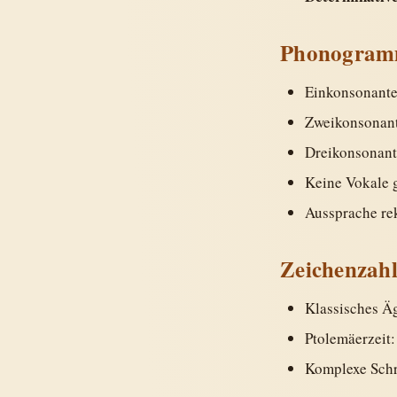
Phonogra
Einkonsonante
Zweikonsonant
Dreikonsonant
Keine Vokale g
Aussprache rek
Zeichenzah
Klassisches Ä
Ptolemäerzeit:
Komplexe Schr