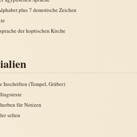
Alphabet plus 7 demotische Zeichen
xte
sprache der koptischen Kirche
ialien
ge Inschriften (Tempel, Gräber)
lltagstexte
cherben für Notizen
der selten