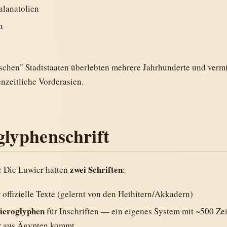
alanatolien
n
schen" Stadtstaaten überlebten mehrere Jahrhunderte und vermi
enzeitliche Vorderasien.
glyphenschrift
zwei Schriften
: Die Luwier hatten
:
 offizielle Texte (gelernt von den Hethitern/Akkadern)
ieroglyphen
für Inschriften — ein eigenes System mit ~500 Ze
t
aus Ägypten kommt