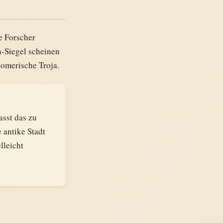
e Forscher
n-Siegel scheinen
homerische Troja.
asst das zu
 antike Stadt
lleicht