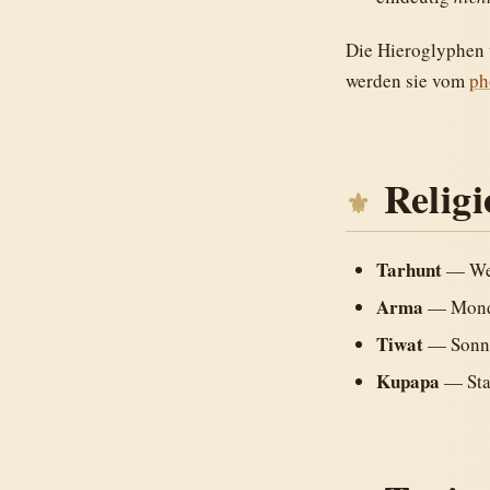
Die Hieroglyphen 
werden sie vom
ph
Relig
Tarhunt
— Wett
Arma
— Mond
Tiwat
— Sonn
Kupapa
— Sta