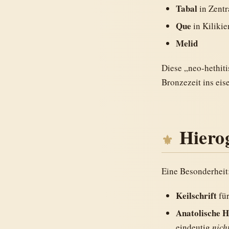
Tabal
in Zentr
Que
in Kilikie
Melid
Diese „neo-hethiti
Bronzezeit ins eis
Hiero
Eine Besonderheit
Keilschrift
für
Anatolische H
eindeutig
nich