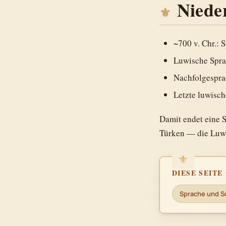
Niede
~700 v. Chr.: 
Luwische Spra
Nachfolgespr
Letzte luwisch
Damit endet eine S
Türken — die Luwi
DIESE SEIT
Sprache und Sc