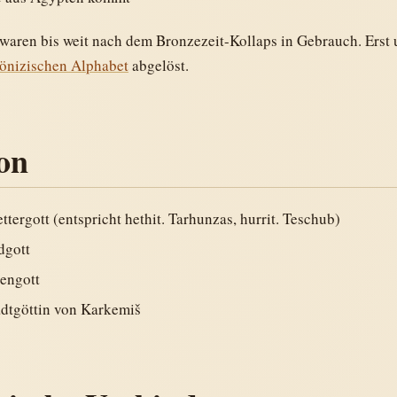
waren bis weit nach dem Bronzezeit-Kollaps in Gebrauch. Erst 
önizischen Alphabet
abgelöst.
ion
ergott (entspricht hethit. Tarhunzas, hurrit. Teschub)
gott
engott
dtgöttin von Karkemiš