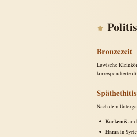
Politi
Bronzezeit
Luwische Kleinkö
korrespondierte di
Späthethitis
Nach dem Untergan
Karkemiš
am 
Hama
in Syri