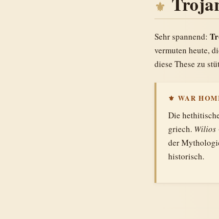
Troja
Tr
Sehr spannend:
vermuten heute, d
diese These zu st
⚜ WAR HOM
Die hethitisc
griech.
Wilios
der Mythologie
historisch.