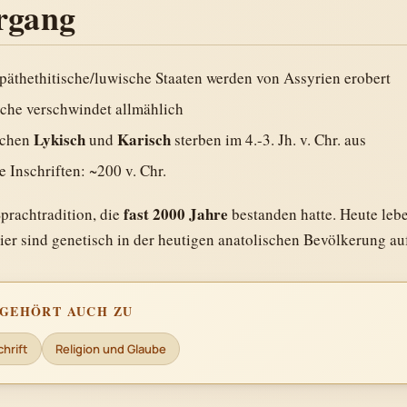
rgang
Späthethitische/luwische Staaten werden von Assyrien erobert
che verschwindet allmählich
Lykisch
Karisch
achen
und
sterben im 4.-3. Jh. v. Chr. aus
e Inschriften: ~200 v. Chr.
fast 2000 Jahre
prachtradition, die
bestanden hatte. Heute leb
er sind genetisch in der heutigen anatolischen Bevölkerung a
E GEHÖRT AUCH ZU
hrift
Religion und Glaube