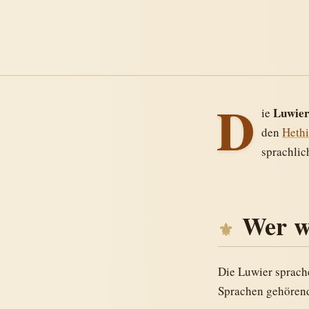
D
Luwie
ie
den
Hethi
sprachlic
Wer w
Die Luwier sprac
Sprachen gehörende