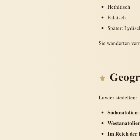
Hethitisch
Palaisch
Später: Lydisc
Sie wanderten ver
Geogr
Luwier siedelten:
Südanatolien
:
Westanatolie
Im Reich der 